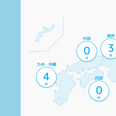
関西
中国
3
0
件
件
九州・沖縄
4
四国
件
0
件